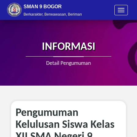
SMAN 9 BOGOR
T
Berkarakter, Berwawasan, Beriman
o
g
g
l
e
INFORMASI
n
a
v
Detail Pengumuman
i
g
a
t
i
o
n
Pengumuman
Kelulusan Siswa Kelas